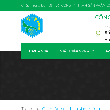
Chào mừng bạn đến với CÔNG TY TNHH SẢN PHẨM C
CÔNG
Địa
Số
An
TRANG CHỦ
GIỚI THIỆU CÔNG TY
S
Trang chủ
Thuốc kích thích sinh trưởng