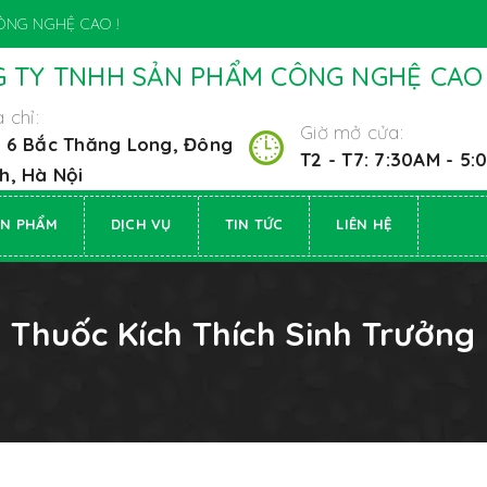
ÔNG NGHỆ CAO !
 TY TNHH SẢN PHẨM CÔNG NGHỆ CAO
 chỉ:
Giờ mở cửa:
 6 Bắc Thăng Long, Đông
T2 - T7: 7:30AM - 5
h, Hà Nội
ẢN PHẨM
DỊCH VỤ
TIN TỨC
LIÊN HỆ
Thuốc Kích Thích Sinh Trưởng