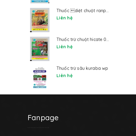
Thuốc diệt chuột ranpart 2%ds
Liên hệ
Thuốc trừ chuột hicate 0.25wp
Liên hệ
Thuốc trừ sâu kuraba wp
Liên hệ
Fanpage