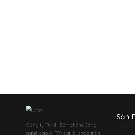
Sản 
Công ty TNHH Sản phẩm Công
nghệ cao (HTP) gửi lời chào trân
trọng và chân thành cảm ơn sự