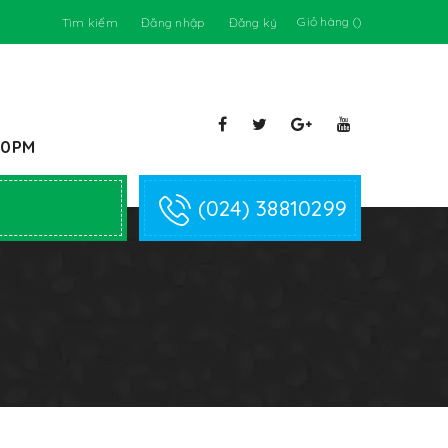
Giỏ hàng (
)
Tìm kiếm
Đăng nhập
Đăng ký
:00PM
(024) 38810299