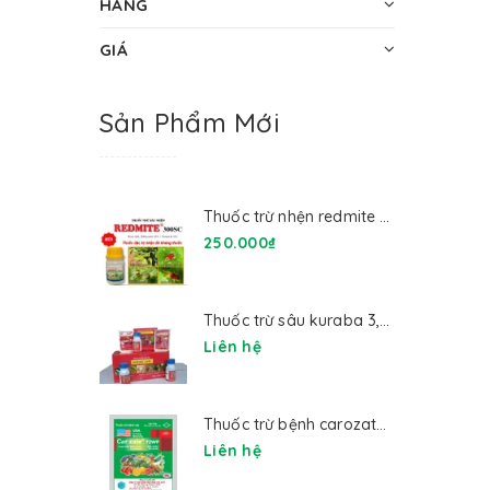
HÃNG
GIÁ
Sản Phẩm Mới
Thuốc trừ nhện redmite 300sc
250.000₫
Thuốc trừ sâu kuraba 3,6ec
Liên hệ
Thuốc trừ bệnh carozate 72wp
Liên hệ